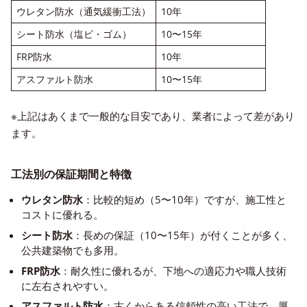
ウレタン防水（通気緩衝工法）
10年
シート防水（塩ビ・ゴム）
10〜15年
FRP防水
10年
アスファルト防水
10〜15年
※上記はあくまで一般的な目安であり、業者によって差があり
ます。
工法別の保証期間と特徴
ウレタン防水
：比較的短め（5〜10年）ですが、施工性と
コストに優れる。
シート防水
：長めの保証（10〜15年）が付くことが多く、
公共建築物でも多用。
FRP防水
：耐久性に優れるが、下地への適応力や職人技術
に左右されやすい。
アスファルト防水
：古くからある信頼性の高い工法で、厚