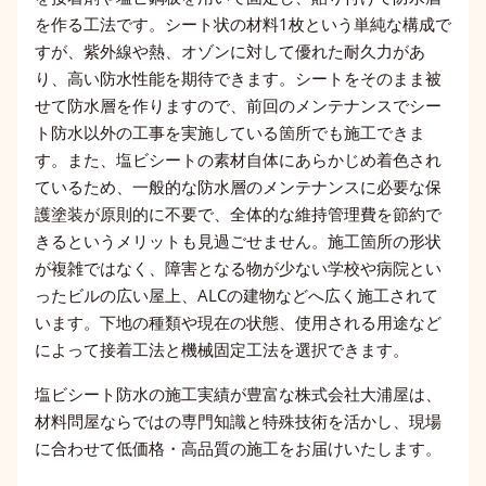
を作る工法です。シート状の材料1枚という単純な構成で
すが、紫外線や熱、オゾンに対して優れた耐久力があ
り、高い防水性能を期待できます。シートをそのまま被
せて防水層を作りますので、前回のメンテナンスでシー
ト防水以外の工事を実施している箇所でも施工できま
す。また、塩ビシートの素材自体にあらかじめ着色され
ているため、一般的な防水層のメンテナンスに必要な保
護塗装が原則的に不要で、全体的な維持管理費を節約で
きるというメリットも見過ごせません。施工箇所の形状
が複雑ではなく、障害となる物が少ない学校や病院とい
ったビルの広い屋上、ALCの建物などへ広く施工されて
います。下地の種類や現在の状態、使用される用途など
によって接着工法と機械固定工法を選択できます。
塩ビシート防水の施工実績が豊富な株式会社大浦屋は、
材料問屋ならではの専門知識と特殊技術を活かし、現場
に合わせて低価格・高品質の施工をお届けいたします。