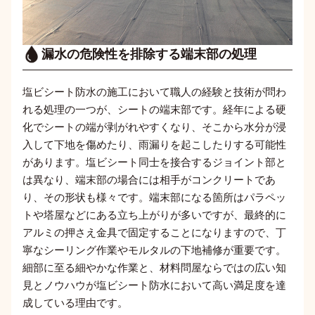
漏水の危険性を排除する
端末部の処理
塩ビシート防水の施工において職人の経験と技術が問わ
れる処理の一つが、シートの端末部です。経年による硬
化でシートの端が剥がれやすくなり、そこから水分が浸
入して下地を傷めたり、雨漏りを起こしたりする可能性
があります。塩ビシート同士を接合するジョイント部と
は異なり、端末部の場合には相手がコンクリートであ
り、その形状も様々です。端末部になる箇所はパラペッ
トや塔屋などにある立ち上がりが多いですが、最終的に
アルミの押さえ金具で固定することになりますので、丁
寧なシーリング作業やモルタルの下地補修が重要です。
細部に至る細やかな作業と、材料問屋ならではの広い知
見とノウハウが塩ビシート防水において高い満足度を達
成している理由です。