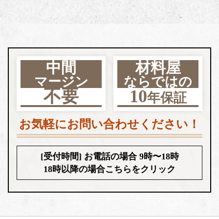
中間
材料屋
マージン
ならではの
不要
10
年保証
お気軽にお問い合わせください！
[受付時間] お電話の場合 9時〜18時
18時以降の場合
こちらをクリック