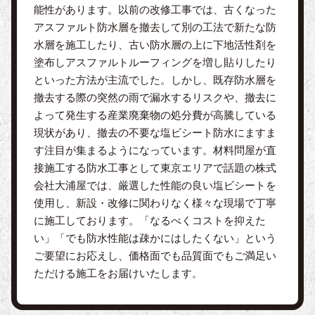
能性があります。以前の改修工事では、古くなった
アスファルト防水層を撤去して別の工法で新たな防
水層を施工したり、古い防水層の上に下地活性剤を
塗布しアスファルトルーフィングを増し貼りしたり
といった方法が主流でした。しかし、既存防水層を
撤去する際の突然の雨で漏水するリスクや、撤去に
よって発生する産業廃棄物の処分費が高騰している
現状があり、撤去の不要な塩ビシート防水にますま
す注目が集まるようになっています。材料問屋が直
接施工する防水工事として東京エリアで話題の株式
会社大浦屋では、厳選した性能の良い塩ビシートを
使用し、新設・改修に関わりなく様々な現場で丁寧
に施工しております。「なるべくコストを抑えた
い」「でも防水性能は疎かにはしたくない」という
ご要望にお応えし、価格面でも品質面でもご満足い
ただける施工をお届けいたします。