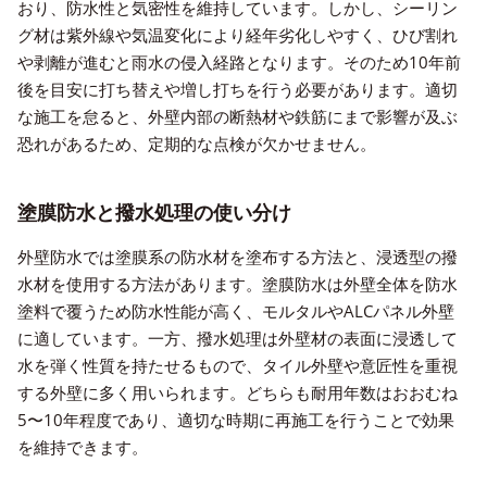
おり、防水性と気密性を維持しています。しかし、シーリン
グ材は紫外線や気温変化により経年劣化しやすく、ひび割れ
や剥離が進むと雨水の侵入経路となります。そのため10年前
後を目安に打ち替えや増し打ちを行う必要があります。適切
な施工を怠ると、外壁内部の断熱材や鉄筋にまで影響が及ぶ
恐れがあるため、定期的な点検が欠かせません。
塗膜防水と撥水処理の使い分け
外壁防水では塗膜系の防水材を塗布する方法と、浸透型の撥
水材を使用する方法があります。塗膜防水は外壁全体を防水
塗料で覆うため防水性能が高く、モルタルやALCパネル外壁
に適しています。一方、撥水処理は外壁材の表面に浸透して
水を弾く性質を持たせるもので、タイル外壁や意匠性を重視
する外壁に多く用いられます。どちらも耐用年数はおおむね
5〜10年程度であり、適切な時期に再施工を行うことで効果
を維持できます。