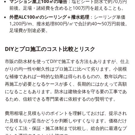
マンション屋上100㎡の場合
：塩ビシート防水で約70万円
前後。足場・諸経費を含めると100万円を超えることも。
外壁ALC100㎡のシーリング＋撥水処理
：シーリング単価
1,200円/m、撥水処理800円/㎡で合計約40〜50万円前後。
足場費が別途必要。
DIYとプロ施工のコスト比較とリスク
市販の防水材を使ってDIYで施工する方法もありますが、仕上
がりの均一性や耐久性はプロ施工に比べて劣ります。小規模
な補修であれば一時的な効果は得られるものの、数年以内に
再施工が必要となるケースが多く、長期的にはかえって高額
になることもあります。防水は建物全体を守る要の工事であ
るため、信頼できる専門業者に依頼するのが賢明です。
費用相場と見積もりのポイントを理解しておけば、提示され
た見積もりが妥当かどうか判断しやすくなります。価格だけ
でなく工法・保証・施工体制まで比較し、総合的に最適なプ