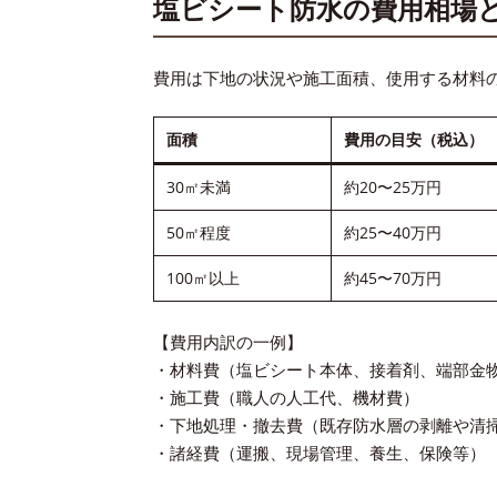
塩ビシート防水の費用相場
費用は下地の状況や施工面積、使用する材料
面積
費用の目安（税込）
30㎡未満
約20〜25万円
50㎡程度
約25〜40万円
100㎡以上
約45〜70万円
【費用内訳の一例】
・材料費（塩ビシート本体、接着剤、端部金
・施工費（職人の人工代、機材費）
・下地処理・撤去費（既存防水層の剥離や清
・諸経費（運搬、現場管理、養生、保険等）