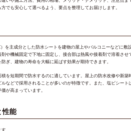
の違いや施工方法、費用の相場、メリット・デメリット、注意点ま
る方でも安心して選べるよう、要点を整理してお届けします。
C）を主成分とした防水シートを建物の屋上やバルコニーなどに敷
着剤や機械固定で下地に固定し、接合部は熱風や接着剤で溶着させ
を防ぎ、建物の寿命を大幅に延ばす効果が期待できます。
面積を短期間で防水するのに適しています。屋上の防水改修や新築
ビルなどで採用されることが多いのが特徴です。また、塩ビシート
評価が高まっています。
と性能
ます