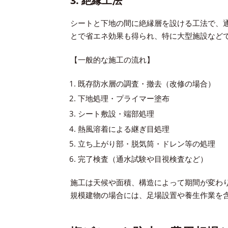
3. 絶縁工法
シートと下地の間に絶縁層を設ける工法で、
とで省エネ効果も得られ、特に大型施設など
【一般的な施工の流れ】
既存防水層の調査・撤去（改修の場合）
下地処理・プライマー塗布
シート敷設・端部処理
熱風溶着による継ぎ目処理
立ち上がり部・脱気筒・ドレン等の処理
完了検査（通水試験や目視検査など）
施工は天候や面積、構造によって期間が変わり
規模建物の場合には、足場設置や養生作業を含