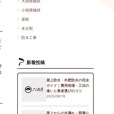
で
大規模修繕
小規模修繕
屋根
未分類
防水工事
設
て
新着投稿
時
は
屋上防水・外壁防水の完全
ガイド｜費用相場・工法の
違いと業者選びのコツ
2025/08/18
屋上からの水漏れ・雨漏り