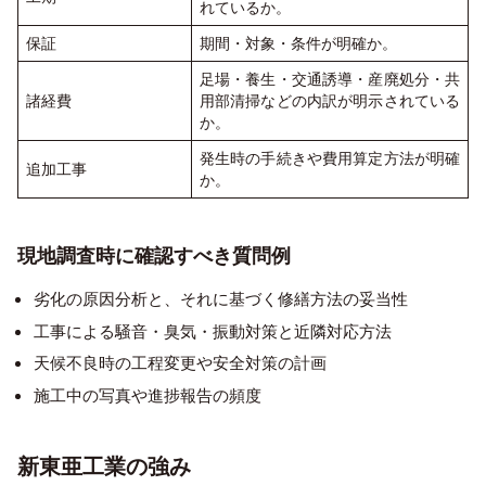
れているか。
保証
期間・対象・条件が明確か。
足場・養生・交通誘導・産廃処分・共
諸経費
用部清掃などの内訳が明示されている
か。
発生時の手続きや費用算定方法が明確
追加工事
か。
現地調査時に確認すべき質問例
劣化の原因分析と、それに基づく修繕方法の妥当性
工事による騒音・臭気・振動対策と近隣対応方法
天候不良時の工程変更や安全対策の計画
施工中の写真や進捗報告の頻度
新東亜工業の強み