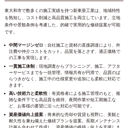
東大和市で数多くの施工実績を持つ新東亜工業は、地域特性
を熟知し、コスト削減と高品質施工を両立しています。立地
条件や景観条例を考慮した、的確で実用的な修繕提案が可能
です。
中間マージンゼロ
：自社施工と資材の直接調達により、外
注費や仲介コストをカット。品質を落とさず、適正価格で
の工事を実現します。
一貫施工体制
：現地調査からプランニング、施工、アフタ
ーサービスまでを一括管理。情報共有が円滑で、品質のば
らつきがなく、施工中の仕様変更や追加にも柔軟に対応で
きます。
高い技術力と柔軟性
：有資格者による施工管理のもと、複
雑な条件下でも高品質を維持。夜間作業や短工期施工な
ど、お客様の要望に沿った対応が可能です。
資産価値向上提案
：将来的な売却や賃貸も視野に、美観と
耐久性を兼ね備えた修繕プランを提案。長期メンテナンス
計画も合わせて作成し、資産価値の維持・向上を支援しま