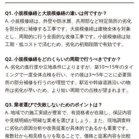
Q1. 小規模修繕と大規模修繕の違いは何ですか？
A. 小規模修繕は、外壁や防水層、共用部など特定箇所の劣化
を部分的に補修する工事です。大規模修繕は建物全体を対象
とし、周期的に行う全面的な改修工事です。小規模修繕は短
工期・低コストで済むため、劣化の初期段階で有効です。
Q2. 小規模修繕をどのくらいの周期で行うべきですか？
A. 劣化の進行度や立地条件によりますが、築10〜15年のタイ
ミングで一度全体点検を行い、その後は3〜5年ごとに必要箇
所の部分補修を行うのが理想です。駅近や幹線道路沿いの物
件は劣化が早いため、より短い周期での点検が望まれます。
Q3. 業者選びで失敗しないためのポイントは？
A. 地域での施工実績が豊富で、有資格者が在籍し、保証内容
や見積明細が明確な業者を選びましょう。また、現地調査時
に劣化の原因分析や改善提案が具体的であるかも重要です。
複数社から相見積もりを取ることで、価格と提案内容を比較