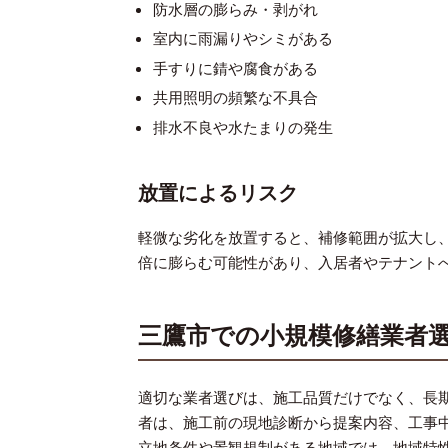
防水層の膨らみ・剥がれ
室内に雨漏りやシミがある
手すりに錆や腐食がある
共用照明の頻繁な不具合
排水不良や水たまりの発生
放置によるリスク
軽微な劣化を放置すると、補修範囲が拡大し
倍に膨らむ可能性があり、入居者やテナント
三鷹市での小規模修繕業者
適切な業者選びは、施工品質だけでなく、長
者は、施工前の現地診断から提案内容、工事
立地条件や景観規制がある地域では、地域特