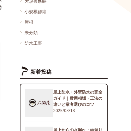
ら
大規模修繕
時
小規模修繕
屋根
未分類
防水工事
新着投稿
屋上防水・外壁防水の完全
ガイド｜費用相場・工法の
違いと業者選びのコツ
2025/08/18
屋上からの水漏れ・雨漏り